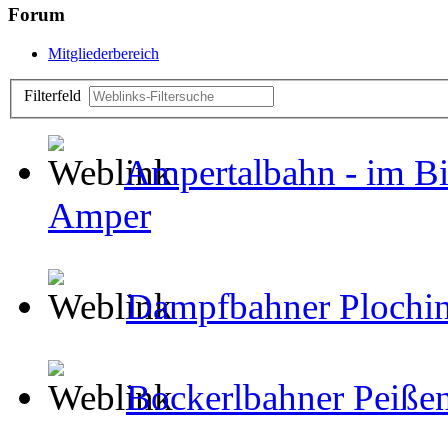
Forum
Mitgliederbereich
Filterfeld
Ampertalbahn - im Bie
Amper
Dampfbahner Plochi
Bockerlbahner Peiße