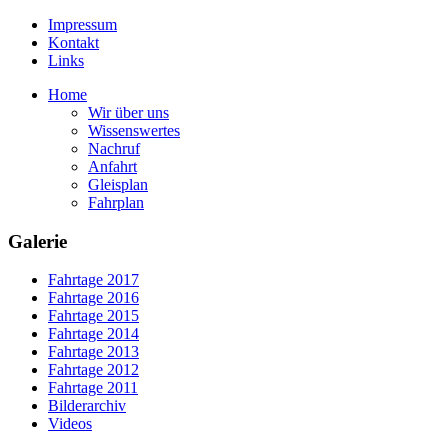
Impressum
Kontakt
Links
Home
Wir über uns
Wissenswertes
Nachruf
Anfahrt
Gleisplan
Fahrplan
Galerie
Fahrtage 2017
Fahrtage 2016
Fahrtage 2015
Fahrtage 2014
Fahrtage 2013
Fahrtage 2012
Fahrtage 2011
Bilderarchiv
Videos