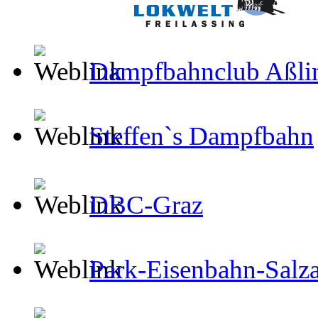
Dampfbahnclub Aßli
Steffen`s Dampfbahn
DBC-Graz
Park-Eisenbahn-Salza